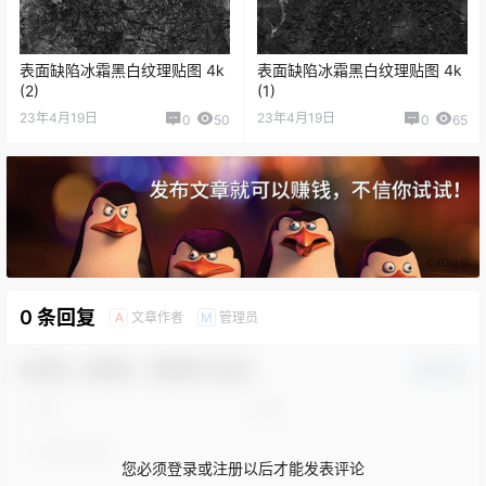
表面缺陷冰霜黑白纹理贴图 4k
表面缺陷冰霜黑白纹理贴图 4k
(2)
(1)
23年4月19日
23年4月19日
0
50
0
65
0 条回复
文章作者
管理员
A
M
欢迎您，新朋友，感谢参与互动！
确认修改
您必须登录或注册以后才能发表评论