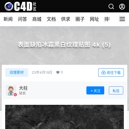
新闻
问答
商城
文档
供求
圈子
网址
排行榜
表面缺陷冰霜黑白纹理贴图 4k (5)
0
纹理素材
23年4月19日
前往下载
大柱
关注
私信
站长