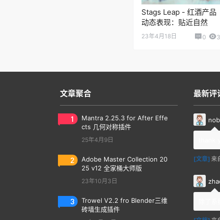
Stags Leap - 红酒产品
动态表现：贴近自然
23年4月18日
0
3
文章聚合
最新评
1
Mantra 2.25.3 for After Effe
nob
cts 几何对称插件
25年4月9日
thank 
2
Adobe Master Collection 20
[文章]
来
25 v12 全家桶大师版
zha
23年10月3日
3
Trowel V2.2 fro Blender三维
除了系
砖墙生成插件