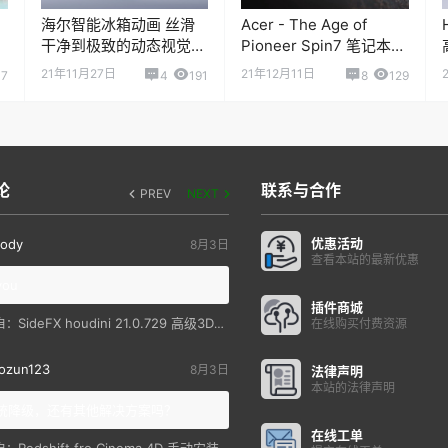
海尔智能冰箱动画 丝滑
Acer - The Age of
干净到极致的动态视觉广
Pioneer Spin7 笔记本电
告
脑产品动画
21年11月27日
21年12月11日
7
4
191
8
129
论
联系与合作
PREV
NEXT
优惠活动
ody
8月3日
查看本站的最新优惠
you
插件商城
SideFX houdini 21.0.729 高级3D特效软件
自：
在线购买付费资源
ozun123
8月3日
法律声明
本站的法律声明
统降级，还有其他解决方案吗？
在线工单