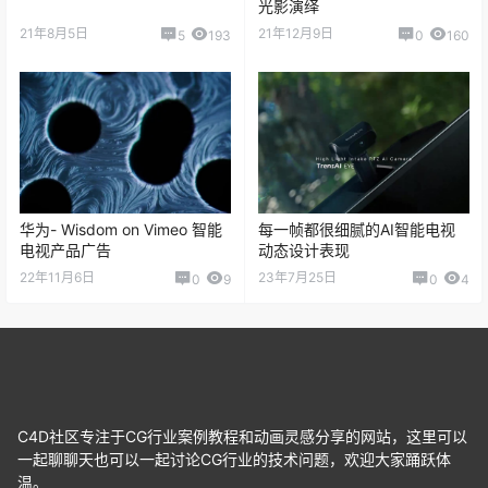
光影演绎
21年8月5日
21年12月9日
5
193
0
160
华为- Wisdom on Vimeo 智能
每一帧都很细腻的AI智能电视
电视产品广告
动态设计表现
22年11月6日
23年7月25日
0
9
0
4
C4D社区专注于CG行业案例教程和动画灵感分享的网站，这里可以
一起聊聊天也可以一起讨论CG行业的技术问题，欢迎大家踊跃体
温。