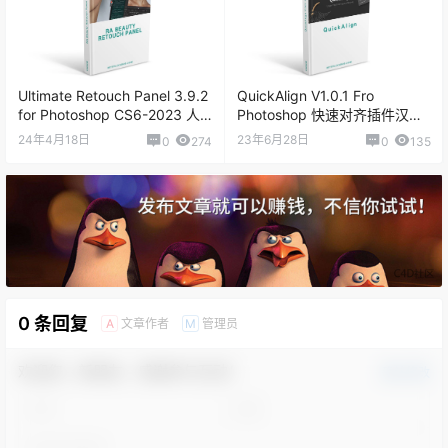
Ultimate Retouch Panel 3.9.2
QuickAlign V1.0.1 Fro
for Photoshop CS6-2023 人
Photoshop 快速对齐插件汉化
像磨皮插件
版
24年4月18日
23年6月28日
0
274
0
135
0 条回复
文章作者
管理员
A
M
欢迎您，新朋友，感谢参与互动！
确认修改