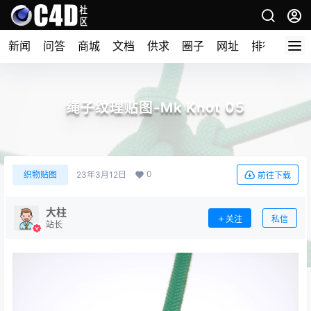
新闻
问答
商城
文档
供求
圈子
网址
排行榜
绳子纹理贴图-Mk Knot 05
0
织物贴图
23年3月12日
前往下载
大柱
关注
私信
站长