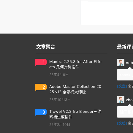
文章聚合
最新评
1
Mantra 2.25.3 for After Effe
nob
cts 几何对称插件
25年4月9日
thank 
2
Adobe Master Collection 20
[文章]
来
25 v12 全家桶大师版
zha
23年10月3日
3
Trowel V2.2 fro Blender三维
除了系
砖墙生成插件
[文档]
来
25年2月10日