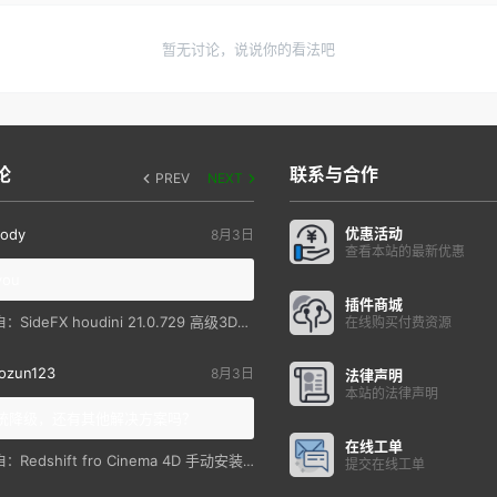
暂无讨论，说说你的看法吧
论
联系与合作
PREV
NEXT
优惠活动
ody
8月3日
查看本站的最新优惠
you
插件商城
SideFX houdini 21.0.729 高级3D特效软件
自：
在线购买付费资源
ozun123
8月3日
法律声明
本站的法律声明
统降级，还有其他解决方案吗？
在线工单
Redshift fro Cinema 4D 手动安装教程
自：
提交在线工单