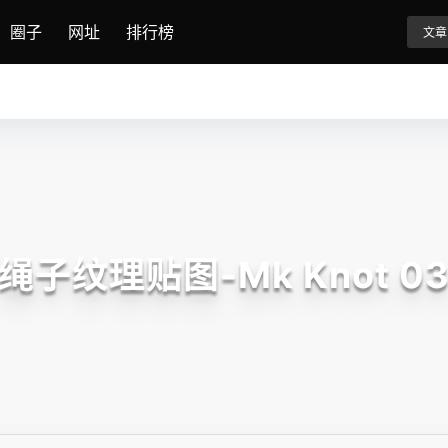
圈子
网址
排行榜
文章
绳子纹理贴图-Mk Knot 0