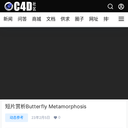
新闻
问答
商城
文档
供求
圈子
网址
排行榜
短片赏析Butterfly Metamorphosis
0
动态参考
23年2月5日