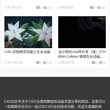
21年7月12日
21年8月6日
3
217
2
257
C4D 织物萌芽到破土生长动画
设计师的c4d样片库（域）STH
BNK-Collider 植物生长动画表
现
21年11月21日
23年5月7日
2
134
0
16
C4D社区专注于CG行业案例教程和动画灵感分享的网站，这里可以
一起聊聊天也可以一起讨论CG行业的技术问题，欢迎大家踊跃体