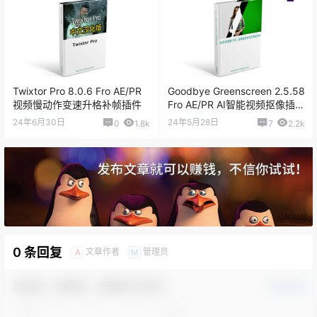
Twixtor Pro 8.0.6 Fro AE/PR
Goodbye Greenscreen 2.5.58
视频慢动作变速升格补帧插件
Fro AE/PR AI智能视频抠像插件
汉化版
24年6月30日
24年5月28日
0
1.8k
7
2.2k
0 条回复
文章作者
管理员
A
M
欢迎您，新朋友，感谢参与互动！
确认修改