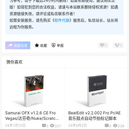
习参考，请于下载后24小时内删除！如需长期使用，建议购买正
版！如侵犯到您的合法权益，请速与本站联系删除侵权资源！如遇
资源链接失效，请评论或私信联系作者！
如需安装服务，请先购买《
软件代装
》服务后，私信站长，站长将
远程为你服务。
0
0
海报分享
收藏
举报
猜你喜欢
Samurai OFX v1.2.6 CE Fro
BeatEdit v2.2.002 Fro Pr/AE
Vegas/达芬奇/Nuke/Scratch
音乐鼓点自动节拍标记脚本
视频智能锐化插件
24年1月10日
24年6月2日
2
307
0
338