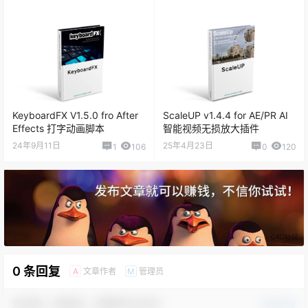
KeyboardFX V1.5.0 fro After
ScaleUP v1.4.4 for AE/PR AI
Effects 打字动画脚本
智能视频无损放大插件
24年9月11日
25年4月23日
1
106
0
120
0 条回复
文章作者
管理员
A
M
欢迎您，新朋友，感谢参与互动！
确认修改