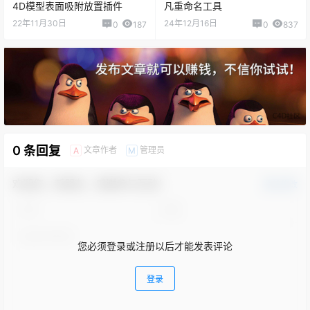
4D模型表面吸附放置插件
凡重命名工具
22年11月30日
24年12月16日
0
187
0
837
0 条回复
文章作者
管理员
A
M
欢迎您，新朋友，感谢参与互动！
确认修改
您必须登录或注册以后才能发表评论
登录