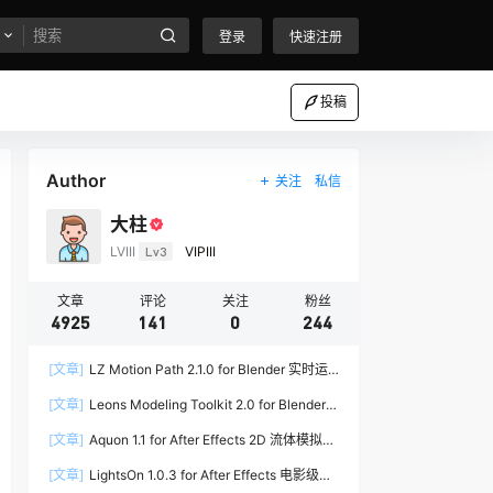
登录
快速注册
投稿
Author
关注
私信
大柱
LVIII
Lv3
VIPIII
文章
评论
关注
粉丝
4925
141
0
244
[文章]
LZ Motion Path 2.1.0 for Blender 实时运
动路径编辑插件
[文章]
Leons Modeling Toolkit 2.0 for Blender
建筑建模工具包
[文章]
Aquon 1.1 for After Effects 2D 流体模拟插
件
[文章]
LightsOn 1.0.3 for After Effects 电影级镜