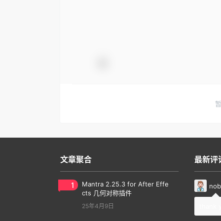
文章聚合
最新评
1
Mantra 2.25.3 for After Effe
nob
cts 几何对称插件
25年4月9日
thank 