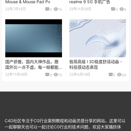
Mouse & Mouse Pad Pv
realme 9 5G 手机广告
22年7月15日
22年11月29日
0
15
0
9
国产骄傲，国内大神作品，跟
极简高级 l 3D极度舒适动画 -
国外比一点不虚。每一帧都能
科技感动态表现
当封面
22年11月29日
23年4月19日
0
15
0
49
C4D社区专注于CG行业案例教程和动画灵感分享的网站，这里可以
一起聊聊天也可以一起讨论CG行业的技术问题，欢迎大家踊跃体