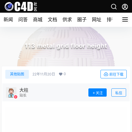
新闻
问答
商城
文档
供求
圈子
网址
排行榜
113 metal grid floor height
0
其他贴图
22年11月20日
前往下载
大柱
关注
私信
站长