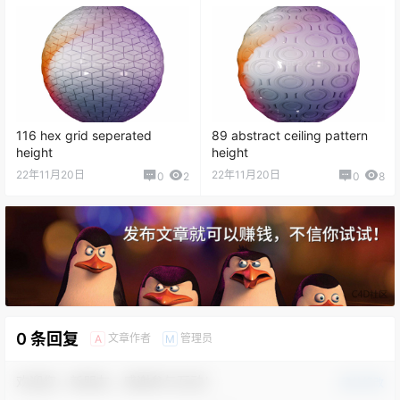
116 hex grid seperated
89 abstract ceiling pattern
height
height
22年11月20日
22年11月20日
0
2
0
8
0 条回复
文章作者
管理员
A
M
欢迎您，新朋友，感谢参与互动！
确认修改