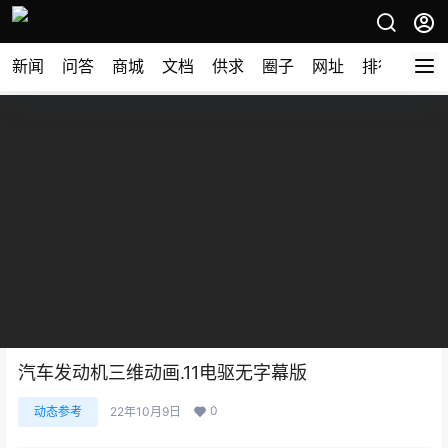
新闻
问答
商城
文档
供求
圈子
网址
排行榜
汽车发动机三维动画.11电驱无字幕版
0
动态参考
22年10月9日