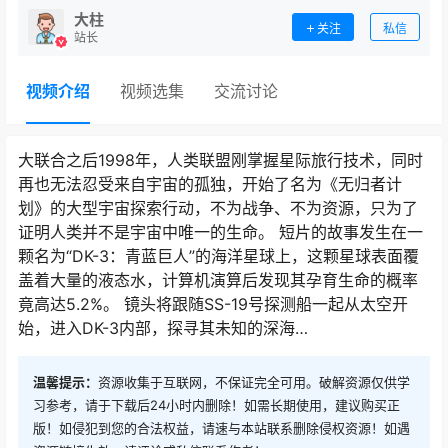
大柱
关注
私信
站长
视频介绍
视频选集
交流讨论
大联合之后1998年，人类联盟刚掌握星际旅行技术，同时
再也无法忍受来自宇宙的孤独，开始了名为《无归者计
划》的大型宇宙探索行动，不为战争、不为资源，只为了
证明人类并不是宇宙中唯一的生命。 短片的故事发生在一
颗名为“DK-3：青蓝巨人”的海洋星球上，这颗星球表面覆
盖着大量的液态水，计算机演算后发现其孕育生命的概率
竟高达5.2%。 镜头将跟随SS-19号探测船一起从太空开
始，进入DK-3内部，探寻其未知的深海…
温馨提示：
资源收集于互联网，不保证完全可用。破解资源仅供学
习参考，请于下载后24小时内删除！如需长期使用，建议购买正
版！如侵犯到您的合法权益，请速与本站联系删除侵权资源！如遇