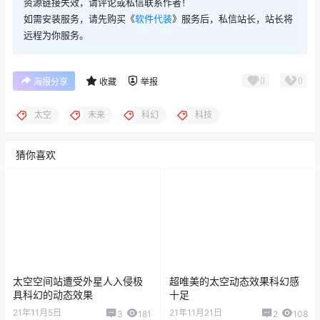
资源链接失效，请评论或私信联系作者！
如需安装服务，请先购买《
软件代装
》服务后，私信站长，站长将
远程为你服务。
0
0
海报分享
收藏
举报
太空
未来
科幻
科技
猜你喜欢
太空空间站遭受外星人入侵极
超唯美的太空动态效果科幻感
具科幻的动态效果
十足
21年11月5日
21年11月21日
3
181
2
108